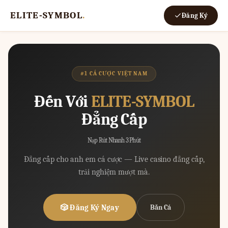
ELITE-SYMBOL
.
Đăng Ký
#1 CÁ CƯỢC VIỆT NAM
Đến Với
ELITE-SYMBOL
Đẳng Cấp
Nạp Rút Nhanh 3 Phút
Đẳng cấp cho anh em cá cược — Live casino đẳng cấp,
trải nghiệm mượt mà.
🎲 Đăng Ký Ngay
Bắn Cá