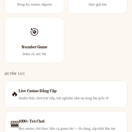
Bóng đá, tennis, eSports
Cược giải lớn
🎯
Number Game
Đoán số, xóc đĩa
QUYỀN LỢI
Live Casino Đẳng Cấp
🔥
Dealer thật, chơi trực tiếp, trải nghiệm như tại sòng bài quốc tế.
1000+ Trò Chơi
🎰
Slot, casino, thể thao, bắn cá, game bài — đa dạng, cập nhật liên tục.