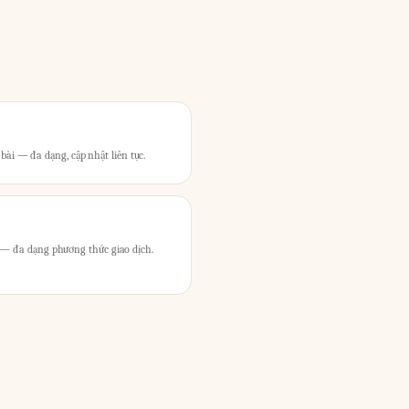
 bài — đa dạng, cập nhật liên tục.
— đa dạng phương thức giao dịch.