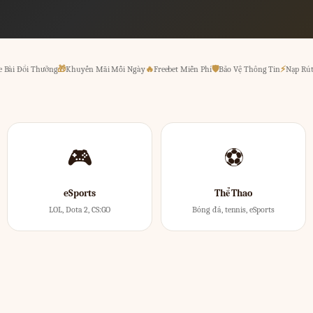
 Bài Đổi Thưởng
🎁
Khuyến Mãi Mỗi Ngày
🔥
Freebet Miễn Phí
🛡
Bảo Vệ Thông Tin
⚡
Nạp Rút
🎮
⚽
eSports
Thể Thao
LOL, Dota 2, CS:GO
Bóng đá, tennis, eSports