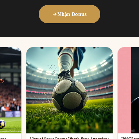
Nhận Bonus