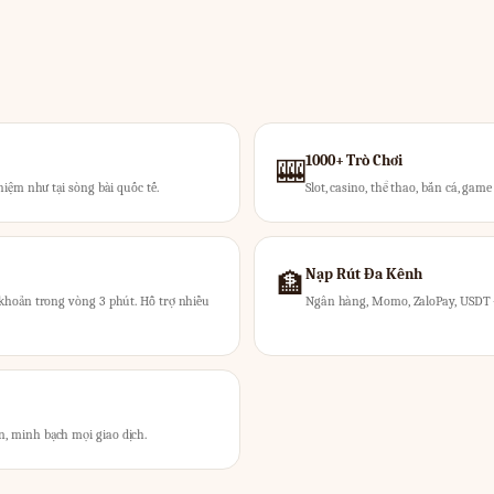
1000+ Trò Chơi
🎰
ghiệm như tại sòng bài quốc tế.
Slot, casino, thể thao, bắn cá, game
Nạp Rút Đa Kênh
🏦
 khoản trong vòng 3 phút. Hỗ trợ nhiều
Ngân hàng, Momo, ZaloPay, USDT 
n, minh bạch mọi giao dịch.