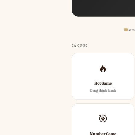
🎲
Game
CÁ CƯỢC
🔥
Hot Game
Đang thịnh hành
🎯
Number Game