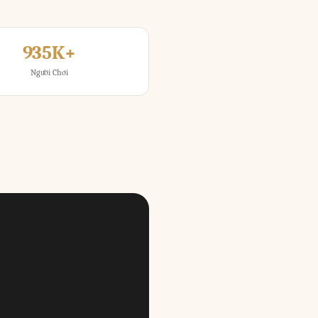
935K+
Người Chơi