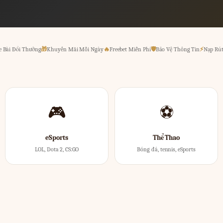
 Bài Đổi Thưởng
🎁
Khuyến Mãi Mỗi Ngày
🔥
Freebet Miễn Phí
🛡
Bảo Vệ Thông Tin
⚡
Nạp Rút
🎮
⚽
eSports
Thể Thao
LOL, Dota 2, CS:GO
Bóng đá, tennis, eSports