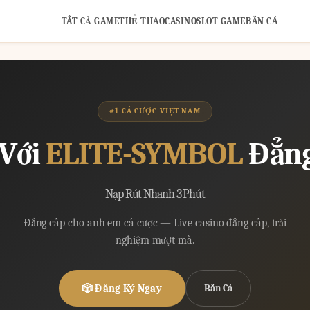
TẤT CẢ GAME
THỂ THAO
CASINO
SLOT GAME
BẮN CÁ
#1 CÁ CƯỢC VIỆT NAM
Với
ELITE-SYMBOL
Đẳng
Nạp Rút Nhanh 3 Phút
Đẳng cấp cho anh em cá cược — Live casino đẳng cấp, trải
nghiệm mượt mà.
🎲 Đăng Ký Ngay
Bắn Cá