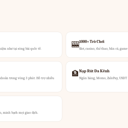
1000+ Trò Chơi
🎰
ghiệm như tại sòng bài quốc tế.
Slot, casino, thể thao, bắn cá, game
Nạp Rút Đa Kênh
🏦
 khoản trong vòng 3 phút. Hỗ trợ nhiều
Ngân hàng, Momo, ZaloPay, USDT 
n, minh bạch mọi giao dịch.