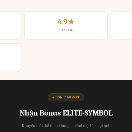
4.9★
Đánh Giá
♠ DON'T MISS IT
Nhận Bonus ELITE-SYMBOL
Khuyến mãi thể thao khủng — chơi mọi lúc mọi nơi.