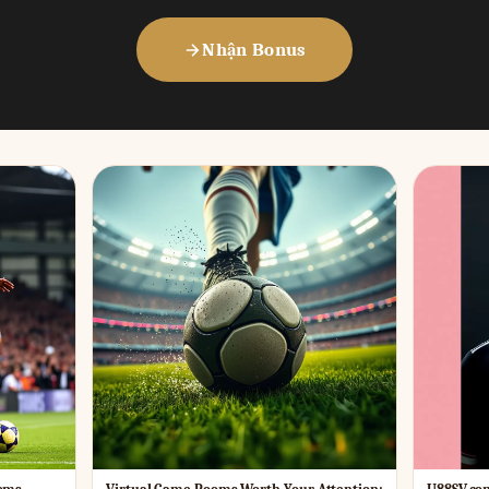
Nhận Bonus