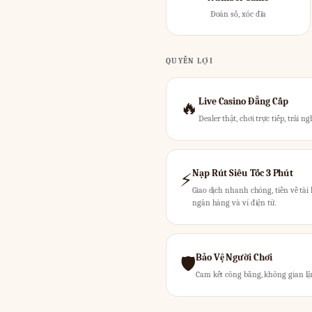
Đoán số, xóc đĩa
QUYỀN LỢI
Live Casino Đẳng Cấp
🔥
Dealer thật, chơi trực tiếp, trải n
Nạp Rút Siêu Tốc 3 Phút
⚡
Giao dịch nhanh chóng, tiền về tài
ngân hàng và ví điện tử.
Bảo Vệ Người Chơi
🛡
Cam kết công bằng, không gian lậ