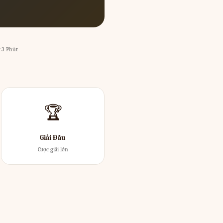
 3 Phút
🏆
Giải Đấu
Cược giải lớn