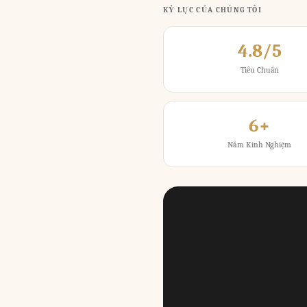
KỶ LỤC CỦA CHÚNG TÔI
4.8/5
Tiêu Chuẩn
6+
Năm Kinh Nghiệm