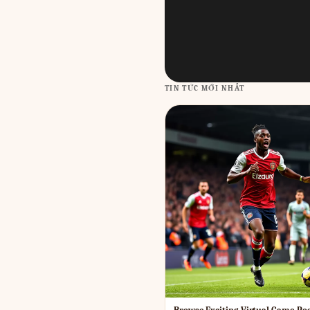
TIN TỨC MỚI NHẤT