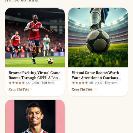
TIN TỨC MỚI NHẤT
Browse Exciting Virtual Game
Virtual Game Rooms Worth
Rooms Through GO99: A Long-
Your Attention: A Cautious
Time Player's Five-Criterion
Look at go99sv.com
★★★★★
4.8 · 2358+ lượt xem
★★★★★
4.8 · 2006+ lượt xem
Review
Xem Chi Tiết →
Xem Chi Tiết →