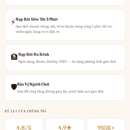
Nạp Rút Siêu Tốc 3 Phút
⚡
Giao dịch nhanh chóng, tiền về tài khoản trong vòng 3 phút. Hỗ trợ
nhiều ngân hàng và ví điện tử.
Nạp Rút Đa Kênh
🏦
Ngân hàng, Momo, ZaloPay, USDT — đa dạng phương thức giao dịch.
Bảo Vệ Người Chơi
🛡
Cam kết công bằng, không gian lận, minh bạch mọi giao dịch.
KỶ LỤC CỦA CHÚNG TÔI
4.8/5
4.9★
935K+