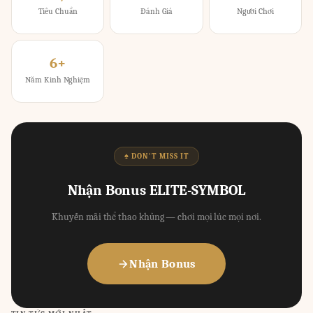
Tiêu Chuẩn
Đánh Giá
Người Chơi
6+
Năm Kinh Nghiệm
♠ DON'T MISS IT
Nhận Bonus ELITE-SYMBOL
Khuyến mãi thể thao khủng — chơi mọi lúc mọi nơi.
Nhận Bonus