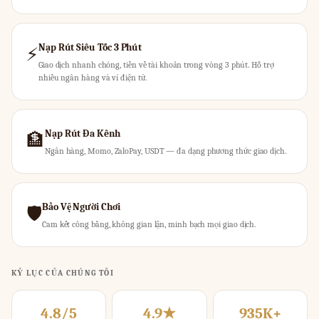
Nạp Rút Siêu Tốc 3 Phút
⚡
Giao dịch nhanh chóng, tiền về tài khoản trong vòng 3 phút. Hỗ trợ
nhiều ngân hàng và ví điện tử.
Nạp Rút Đa Kênh
🏦
Ngân hàng, Momo, ZaloPay, USDT — đa dạng phương thức giao dịch.
Bảo Vệ Người Chơi
🛡
Cam kết công bằng, không gian lận, minh bạch mọi giao dịch.
KỶ LỤC CỦA CHÚNG TÔI
4.8/5
4.9★
935K+