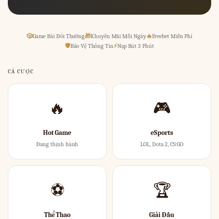
🎲
Game Bài Đổi Thưởng
🎁
Khuyến Mãi Mỗi Ngày
🔥
Freebet Miễn Phí
🛡
Bảo Vệ Thông Tin
⚡
Nạp Rút 3 Phút
CÁ CƯỢC
🔥
🎮
Hot Game
eSports
Đang thịnh hành
LOL, Dota 2, CS:GO
⚽
🏆
Thể Thao
Giải Đấu