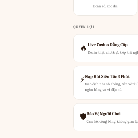
Đoán số, xóc đĩa
QUYỀN LỢI
Live Casino Đẳng Cấp
🔥
Dealer thật, chơi trực tiếp, trải n
Nạp Rút Siêu Tốc 3 Phút
⚡
Giao dịch nhanh chóng, tiền về tài
ngân hàng và ví điện tử.
Bảo Vệ Người Chơi
🛡
Cam kết công bằng, không gian lậ