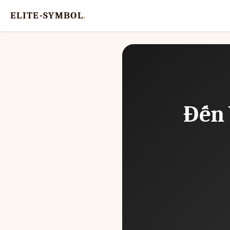
ELITE-SYMBOL
.
Đến 