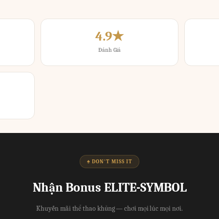
4.9★
Đánh Giá
♠ DON'T MISS IT
Nhận Bonus ELITE-SYMBOL
Khuyến mãi thể thao khủng — chơi mọi lúc mọi nơi.