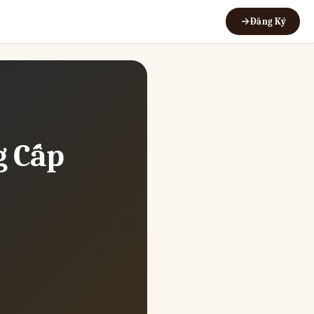
Đăng Ký
 Cấp