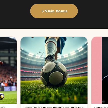
Nhận Bonus