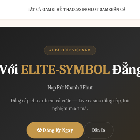
TẤT CẢ GAME
THỂ THAO
CASINO
SLOT GAME
BẮN CÁ
#1 CÁ CƯỢC VIỆT NAM
Với
ELITE-SYMBOL
Đẳng
Nạp Rút Nhanh 3 Phút
Đẳng cấp cho anh em cá cược — Live casino đẳng cấp, trải
nghiệm mượt mà.
🎲 Đăng Ký Ngay
Bắn Cá