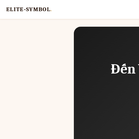
ELITE-SYMBOL
.
Đến 