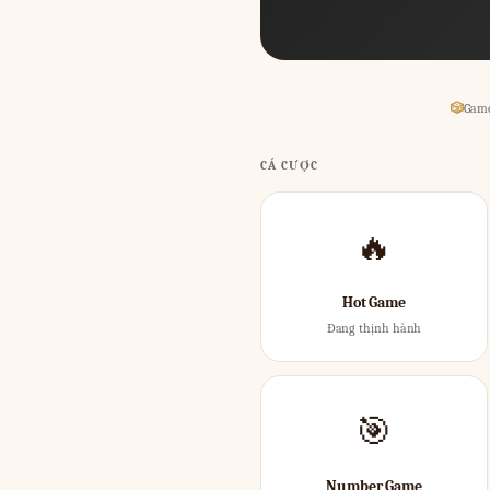
🎲
Game
CÁ CƯỢC
🔥
Hot Game
Đang thịnh hành
🎯
Number Game