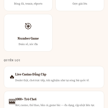
Bóng đá, tennis, eSports
Cược giải lớn
🎯
Number Game
Đoán số, xóc đĩa
QUYỀN LỢI
Live Casino Đẳng Cấp
🔥
Dealer thật, chơi trực tiếp, trải nghiệm như tại sòng bài quốc tế.
1000+ Trò Chơi
🎰
Slot, casino, thể thao, bắn cá, game bài — đa dạng, cập nhật liên tục.