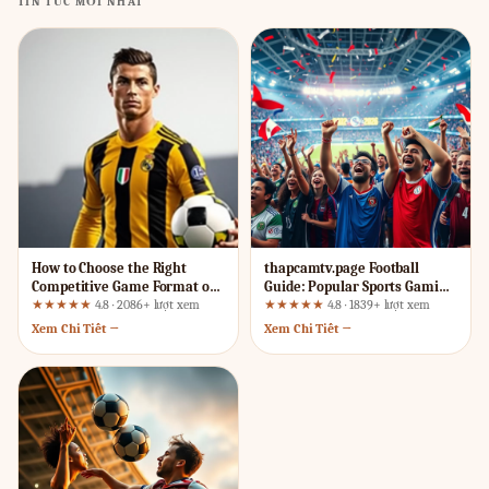
TIN TỨC MỚI NHẤT
How to Choose the Right
thapcamtv.page Football
Competitive Game Format on
Guide: Popular Sports Gaming
f168.vet
Topics Without the Fluff
★★★★★
4.8 · 2086+ lượt xem
★★★★★
4.8 · 1839+ lượt xem
Xem Chi Tiết →
Xem Chi Tiết →