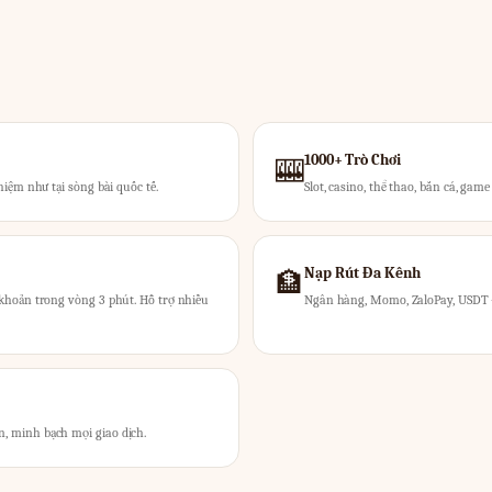
1000+ Trò Chơi
🎰
ghiệm như tại sòng bài quốc tế.
Slot, casino, thể thao, bắn cá, game
Nạp Rút Đa Kênh
🏦
 khoản trong vòng 3 phút. Hỗ trợ nhiều
Ngân hàng, Momo, ZaloPay, USDT 
n, minh bạch mọi giao dịch.