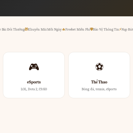
 Bài Đổi Thưởng
🎁
Khuyến Mãi Mỗi Ngày
🔥
Freebet Miễn Phí
🛡
Bảo Vệ Thông Tin
⚡
Nạp Rút
🎮
⚽
eSports
Thể Thao
LOL, Dota 2, CS:GO
Bóng đá, tennis, eSports