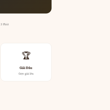
 3 Phút
🏆
Giải Đấu
Cược giải lớn