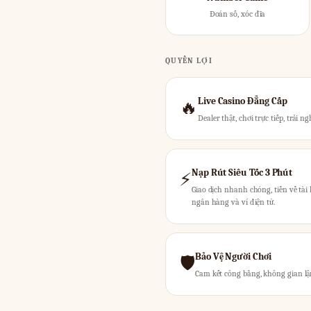
Đoán số, xóc đĩa
QUYỀN LỢI
Live Casino Đẳng Cấp
🔥
Dealer thật, chơi trực tiếp, trải n
Nạp Rút Siêu Tốc 3 Phút
⚡
Giao dịch nhanh chóng, tiền về tài
ngân hàng và ví điện tử.
Bảo Vệ Người Chơi
🛡
Cam kết công bằng, không gian lậ