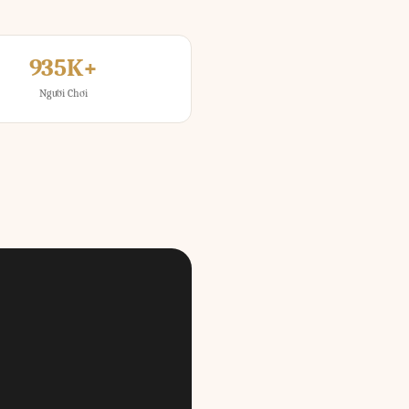
935K+
Người Chơi