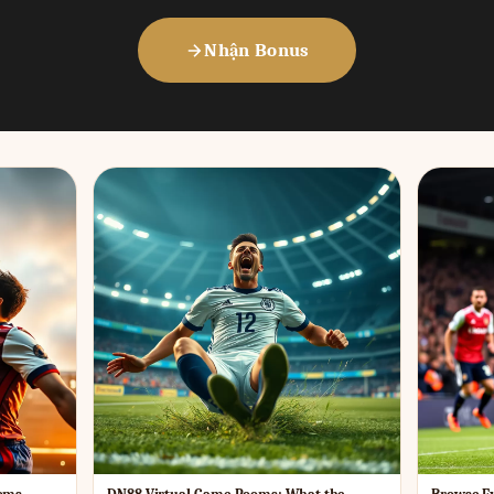
Nhận Bonus