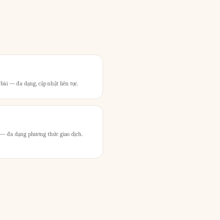
 bài — đa dạng, cập nhật liên tục.
— đa dạng phương thức giao dịch.