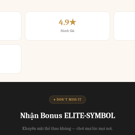
4.9★
Đánh Giá
♠ DON'T MISS IT
Nhận Bonus ELITE-SYMBOL
Khuyến mãi thể thao khủng — chơi mọi lúc mọi nơi.