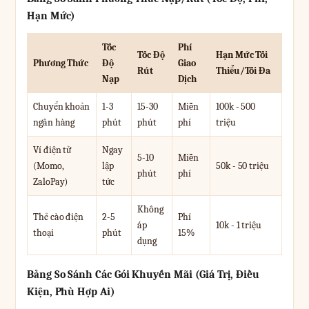
Hạn Mức)
Tốc
Phí
Tốc Độ
Hạn Mức Tối
Phương Thức
Độ
Giao
Rút
Thiểu/Tối Đa
Nạp
Dịch
Chuyển khoản
1-3
15-30
Miễn
100k - 500
ngân hàng
phút
phút
phí
triệu
Ví điện tử
Ngay
5-10
Miễn
(Momo,
lập
50k - 50 triệu
phút
phí
ZaloPay)
tức
Không
Thẻ cào điện
2-5
Phí
áp
10k - 1 triệu
thoại
phút
15%
dụng
Bảng So Sánh Các Gói Khuyến Mãi (Giá Trị, Điều
Kiện, Phù Hợp Ai)