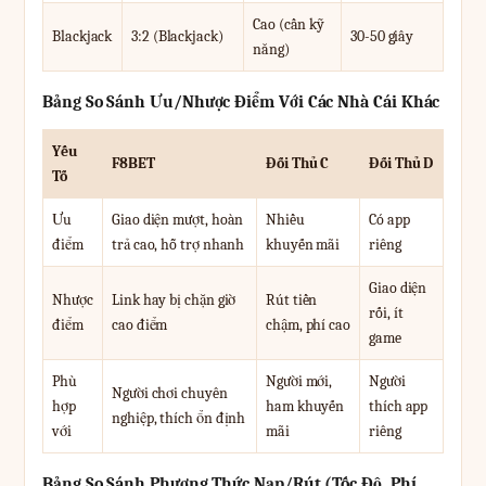
Cao (cần kỹ
Blackjack
3:2 (Blackjack)
30-50 giây
năng)
Bảng So Sánh Ưu/Nhược Điểm Với Các Nhà Cái Khác
Yếu
F8BET
Đối Thủ C
Đối Thủ D
Tố
Ưu
Giao diện mượt, hoàn
Nhiều
Có app
điểm
trả cao, hỗ trợ nhanh
khuyến mãi
riêng
Giao diện
Nhược
Link hay bị chặn giờ
Rút tiền
rối, ít
điểm
cao điểm
chậm, phí cao
game
Phù
Người mới,
Người
Người chơi chuyên
hợp
ham khuyến
thích app
nghiệp, thích ổn định
với
mãi
riêng
Bảng So Sánh Phương Thức Nạp/Rút (Tốc Độ, Phí,