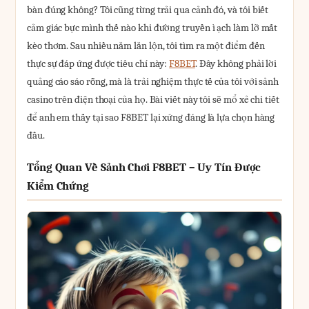
bàn đúng không? Tôi cũng từng trải qua cảnh đó, và tôi biết
cảm giác bực mình thế nào khi đường truyền ì ạch làm lỡ mất
kèo thơm. Sau nhiều năm lăn lộn, tôi tìm ra một điểm đến
thực sự đáp ứng được tiêu chí này:
F8BET
. Đây không phải lời
quảng cáo sáo rỗng, mà là trải nghiệm thực tế của tôi với sảnh
casino trên điện thoại của họ. Bài viết này tôi sẽ mổ xẻ chi tiết
để anh em thấy tại sao F8BET lại xứng đáng là lựa chọn hàng
đầu.
Tổng Quan Về Sảnh Chơi F8BET – Uy Tín Được
Kiểm Chứng