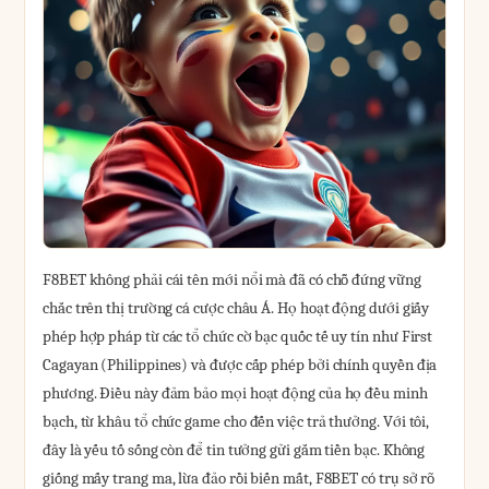
F8BET không phải cái tên mới nổi mà đã có chỗ đứng vững
chắc trên thị trường cá cược châu Á. Họ hoạt động dưới giấy
phép hợp pháp từ các tổ chức cờ bạc quốc tế uy tín như First
Cagayan (Philippines) và được cấp phép bởi chính quyền địa
phương. Điều này đảm bảo mọi hoạt động của họ đều minh
bạch, từ khâu tổ chức game cho đến việc trả thưởng. Với tôi,
đây là yếu tố sống còn để tin tưởng gửi gắm tiền bạc. Không
giống mấy trang ma, lừa đảo rồi biến mất, F8BET có trụ sở rõ