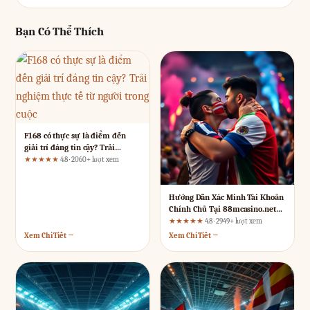
Bạn Có Thể Thích
F168 có thực sự là điểm đến
giải trí đáng tin cậy? Trải
nghiệm thực tế từ người trong
★★★★★
4.8 · 2060+ lượt xem
cuộc
Hướng Dẫn Xác Minh Tài Khoản
Chính Chủ Tại 88mcasino.net
Cho Người Mới
★★★★★
4.8 · 2949+ lượt xem
Xem Chi Tiết →
Xem Chi Tiết →